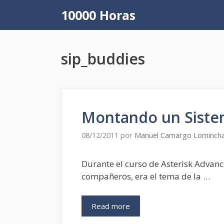
Saltar
10000 Horas
al
contenido
sip_buddies
Montando un Siste
08/12/2011
por
Manuel Camargo Lominch
Durante el curso de Asterisk Advanc
compañeros, era el tema de la …
Read more