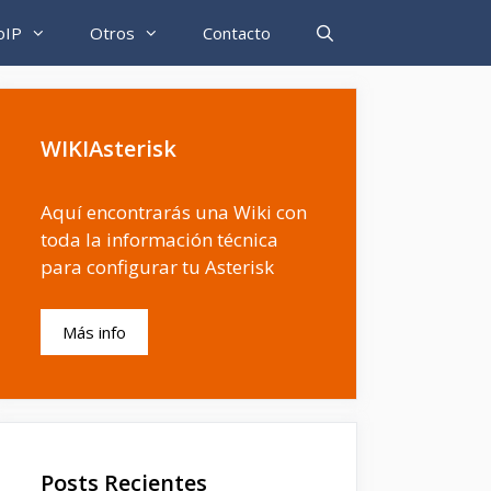
oIP
Otros
Contacto
WIKIAsterisk
Aquí encontrarás una Wiki con
toda la información técnica
para configurar tu Asterisk
Más info
Posts Recientes