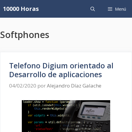
Saltar
10000 Horas
Menú
al
contenido
Softphones
Telefono Digium orientado al
Desarrollo de aplicaciones
04/02/2020
por
Alejandro Díaz Galache