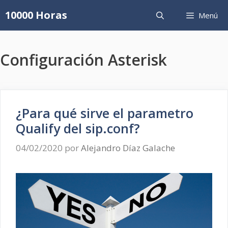
Saltar
10000 Horas
Menú
al
contenido
Configuración Asterisk
¿Para qué sirve el parametro
Qualify del sip.conf?
04/02/2020
por
Alejandro Díaz Galache