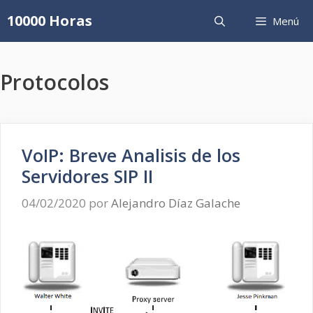
Saltar
10000 Horas
Menú
al
contenido
Protocolos
VoIP: Breve Analisis de los
Servidores SIP II
04/02/2020
por
Alejandro Díaz Galache